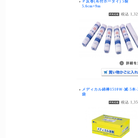
Ｐ反巻(耳付ホータイ) 5裂
5.6cm×9m
税込 1,3
メディカル綿棒1510Ｗ-滅-5本-
袋
税込 1,3