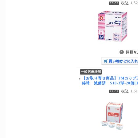
税込 1,5
【お取り寄せ商品】TMカップ
綿球 滅菌済 S10-3球-20個E
税込 1,6