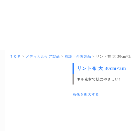
ＴＯＰ
>
メディカルケア製品
>
看護・介護製品
> リント布 大 30cm×3
リント布 大 30cm×3m
ネル素材で肌にやさしい!
画像を拡大する