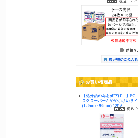
税込 17,2
【処分品の為お値下げ！】FC 
スクスーパーA やや小さめサ
(120mm×90mm) 1枚入
税込 