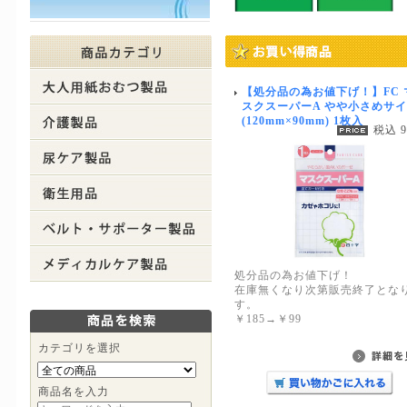
【処分品の為お値下げ！】FC 
スクスーパーA やや小さめサ
(120mm×90mm) 1枚入
税込 
処分品の為お値下げ！
在庫無くなり次第販売終了とな
す。
￥185→￥99
カテゴリを選択
商品名を入力