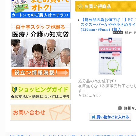
【処分品の為お値下げ！】FC 
スクスーパーA やや小さめサ
(120mm×90mm) 1枚入
税込 
処分品の為お値下げ！
在庫無くなり次第販売終了とな
す。
￥185→￥99