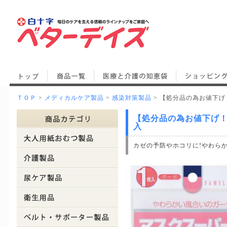
ＴＯＰ
>
メディカルケア製品
>
感染対策製品
> 【処分品の為お値下げ！】
【処分品の為お値下げ！】F
入
カゼの予防やホコリに!やわら