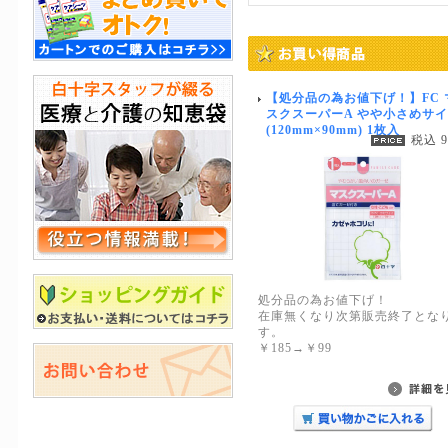
【処分品の為お値下げ！】FC 
スクスーパーA やや小さめサ
(120mm×90mm) 1枚入
税込 
処分品の為お値下げ！
在庫無くなり次第販売終了とな
す。
￥185→￥99