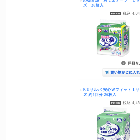
応援介護 あて楽テープ Ｌサ
ズ 26枚入
税込 4,0
P.Uサルバ 安心Ｗフィット L
ズ 約4回分 26枚入
税込 4,4