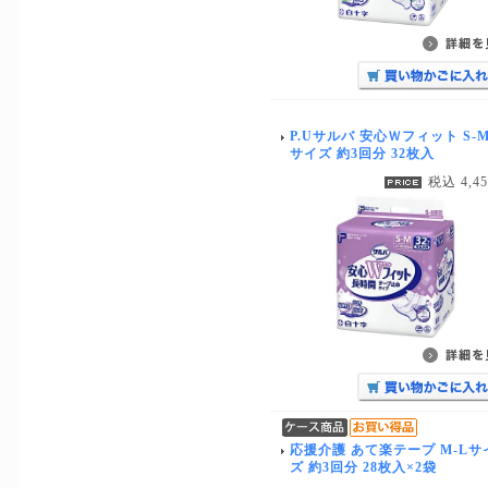
P.Uサルバ 安心Ｗフィット S-
サイズ 約3回分 32枚入
税込 4,4
応援介護 あて楽テープ M-Lサ
ズ 約3回分 28枚入×2袋