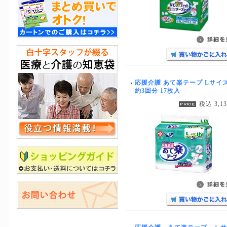
応援介護 あて楽テープ Lサイ
約3回分 17枚入
税込 3,1