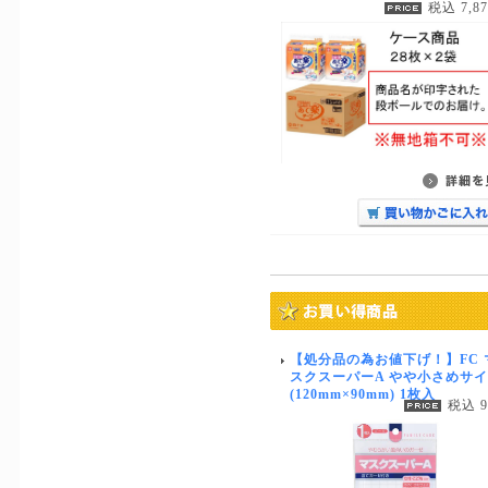
税込 7,8
【処分品の為お値下げ！】FC 
スクスーパーA やや小さめサ
(120mm×90mm) 1枚入
税込 