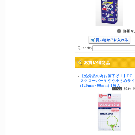
Quantity
【処分品の為お値下げ！】FC 
スクスーパーA やや小さめサ
(120mm×90mm) 1枚入
税込 