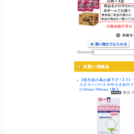
Quantity
【処分品の為お値下げ！】FC 
スクスーパーA やや小さめサ
(120mm×90mm) 1枚入
税込 