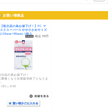
【処分品の為お値下げ！】FC マ
スクスーパーA やや小さめサイズ
(120mm×90mm) 1枚入
税込 99円
処分品の為お値下げ！
在庫無くなり次第販売終了となりま
す。
￥185→￥99