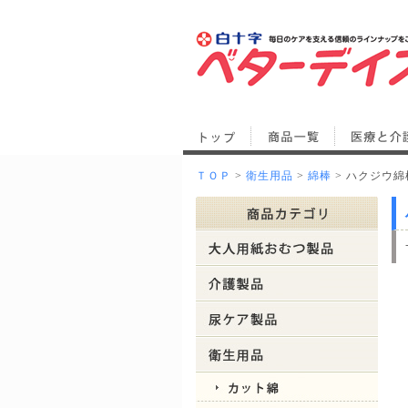
ＴＯＰ
>
衛生用品
>
綿棒
> ハクジウ綿棒