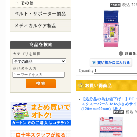
税込 72
カテゴリを選択
商品名を入力
Quantity
【処分品の為お値下げ！】FC 
スクスーパーA やや小さめサ
(120mm×90mm) 1枚入
税込 