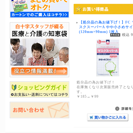
【処分品の為お値下げ！】FC 
スクスーパーA やや小さめサ
(120mm×90mm) 1枚入
税込 
処分品の為お値下げ！
在庫無くなり次第販売終了とな
す。
￥185→￥99