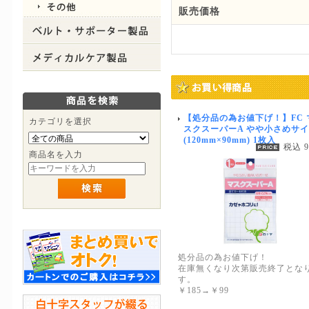
販売価格
【処分品の為お値下げ！】FC 
カテゴリを選択
スクスーパーA やや小さめサ
(120mm×90mm) 1枚入
税込 
商品名を入力
処分品の為お値下げ！
在庫無くなり次第販売終了とな
す。
￥185→￥99