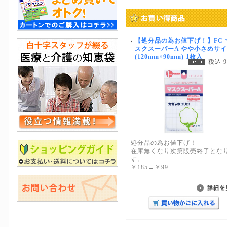
【処分品の為お値下げ！】FC 
スクスーパーA やや小さめサ
(120mm×90mm) 1枚入
税込 
処分品の為お値下げ！
在庫無くなり次第販売終了とな
す。
￥185→￥99