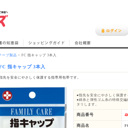
テープ製品
> FC 指キャップ 3本入
FC 指キャップ 3本入
指先を安全にやさしく保護する指専用包帯です。
●指先を安全にやさしく保護す
●綿糸と弾性ゴム糸の特殊交編
タリします。
4
商品番号
商品名
F