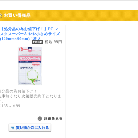
【処分品の為お値下げ！】FC マ
スクスーパーA やや小さめサイズ
(120mm×90mm) 1枚入
税込 99円
処分品の為お値下げ！
在庫無くなり次第販売終了となりま
す。
￥185→￥99