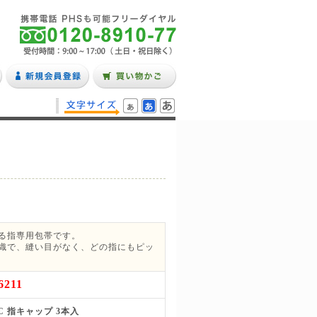
る指専用包帯です。
織で、縫い目がなく、どの指にもピッ
6211
C 指キャップ 3本入